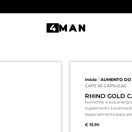
Início
/
AUMENTO DO 
CAPS 30 CÁPSULAS
RHINO GOLD C
Aumente a sua energ
suplemento totalmente 
especialmente para ele
€
19,95