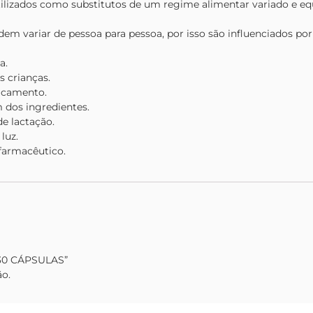
ilizados como substitutos de um regime alimentar variado e e
em variar de pessoa para pessoa, por isso são influenciados por
a.
 crianças.
icamento.
 dos ingredientes.
e lactação.
luz.
farmacêutico.
 30 CÁPSULAS”
ão.