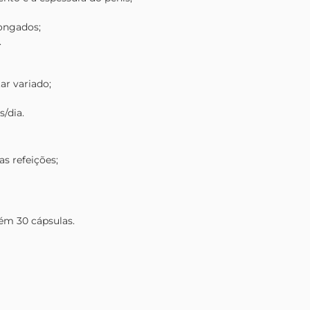
ongados;
.
ar variado;
/dia.
as refeições;
 30 cápsulas.