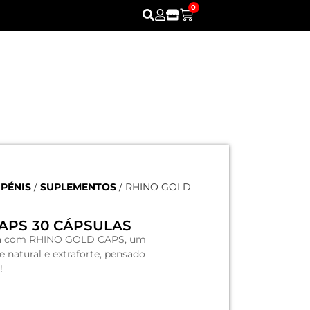
0
PÉNIS
/
SUPLEMENTOS
/ RHINO GOLD
APS 30 CÁPSULAS
ia com RHINO GOLD CAPS, um
natural e extraforte, pensado
!