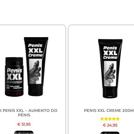
K PENIS XXL – AUMENTO DO
PENIS XXL CREME 200M
PÉNIS
€
51,95
Avaliação
€
24,95
5.00
de 5
Adicionar