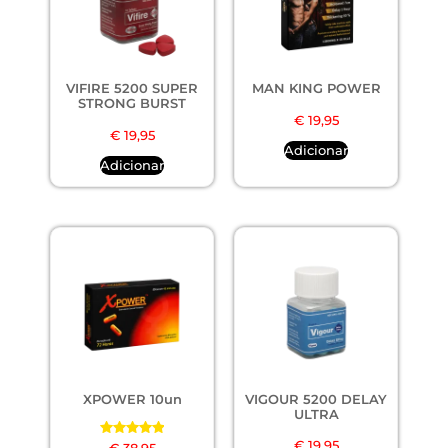
VIFIRE 5200 SUPER
MAN KING POWER
STRONG BURST
€
19,95
€
19,95
Adicionar
Adicionar
XPOWER 10un
VIGOUR 5200 DELAY
ULTRA
€
19,95
Avaliação