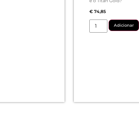
é o Titan Gold?
€
74,85
Adicionar