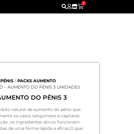
0
PÉNIS
/
PACKS AUMENTO
LD – AUMENTO DO PÉNIS 3 UNIDADES
 AUMENTO DO PÉNIS 3
duto natural de aumento do pénis que
vamente os vasos sanguíneos e capilares.
ção, os ingredientes ativos funcionam
ões de uma forma rápida e eficaz.O que