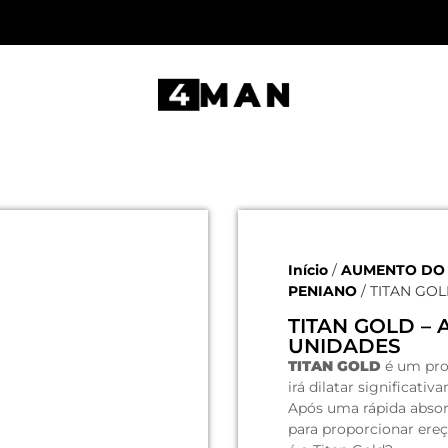
Início
/
AUMENTO DO 
PENIANO
/ TITAN GO
TITAN GOLD –
UNIDADES
TITAN GOLD
é um pro
irá dilatar significati
Após uma rápida absor
para proporcionar ereç